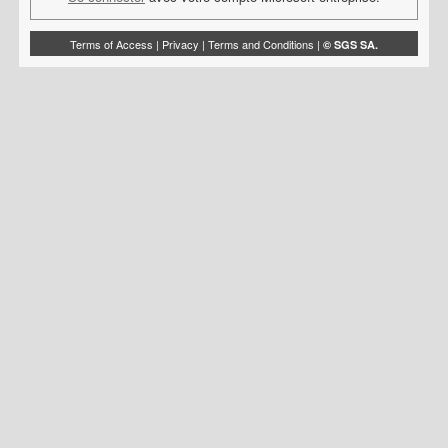
Terms of Access
|
Privacy
|
Terms and Conditions
|
© SGS SA.